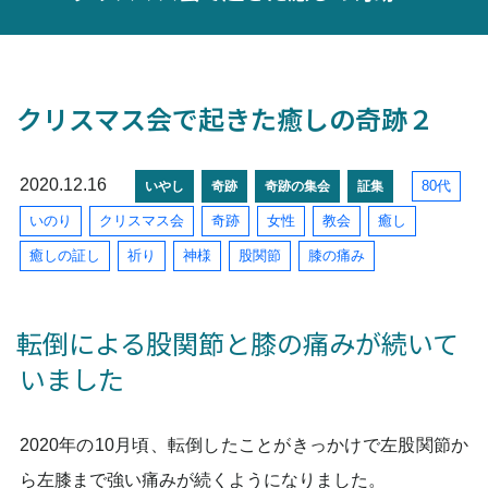
クリスマス会で起きた癒しの奇跡２
2020.12.16
80代
いやし
奇跡
奇跡の集会
証集
いのり
クリスマス会
奇跡
女性
教会
癒し
癒しの証し
祈り
神様
股関節
膝の痛み
転倒による股関節と膝の痛みが続いて
いました
2020年の10月頃、転倒したことがきっかけで左股関節か
ら左膝まで強い痛みが続くようになりました。