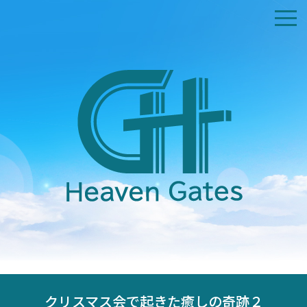
ホーム
私たちについて
交通アクセス
礼拝時間
証集
コンタクト
献金受付
クリスマス会で起きた癒しの奇跡２