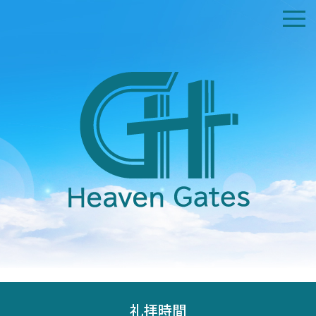
ホーム
私たちについて
交通アクセス
礼拝時間
証集
コンタクト
献金受付
礼拝時間