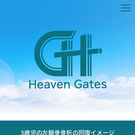
ホーム
私たちについて
交通アクセス
礼拝時間
証集
コンタクト
献金受付
5歳児の左鎖骨骨折の回復イメージ